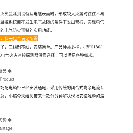
火灾蔓延到设备及电缆表面时，形成较大火势时往往不易
灾监控系统能在发生电气故障的条件下发出警报，实现电气
强的电气防火预警的实用功能。
发，多元组合满足所需
二线制布线，安装简单。产品种类多样，JBF6180/
9组合式电气火灾监控探测器供您选择，可以满足各种需求。
新品 ◆
Product
场配电箱柜已经安装通电，采用传统的闭合式剩余电流互
着急，小编今天给您带来一款分分钟解决现场安装难题的最
优势 ◆
antage