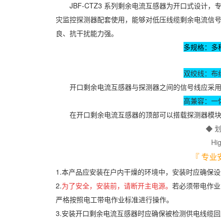
JBF-CTZ3 系列剩余电流互感器为开口式设计，专用
灾监控探测器配套使用，能够对低压线缆剩余电流信
良、抗干扰能力强。
多规格：多
双绞线：布
开口剩余电流互感器与探测器之间的信号线应采用双绞
高兼容：一
在开口剩余电流互感器的顶部可以搭载探测器模块
◆ 
Hig
『 专业
1.本产品应安装在户内干燥的环境中，安装时应确保
2.
为了安全，安装前，请断开主电源。
若必须带电作业
严格按照电工带电作业标准进行操作。
3.安装开口剩余电流互感器时应确保被检测供电线缆