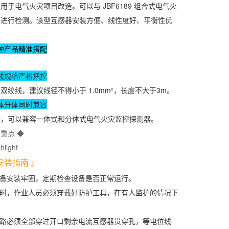
于电气火灾项目改造。可以与 JBF6189 组合式电气火
号进行检测。该型互感器安装方便、线性度好、平衡性优
种产品精准搭配
线规格严格把控
线，建议线径不得小于 1.0mm²，长度不大于3m。
体分体同时兼容
，可以兼容一体式和分体式电气火灾监控探测器。
划重点 ◆
hlight
安装指南 』
设备安装牢固，定期检查设备是否正常运行。
时，作业人员必须穿戴好防护工具，在有人监护的情况下
回路必须全部穿过开口剩余电流互感器贯穿孔，等电位线