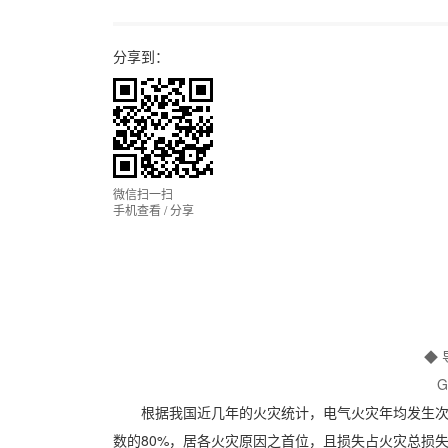
分享到：
微信扫一扫
手机查看 / 分享
◆ 
G
根据我国近几年的火灾统计，电气火灾年均发生次数
数的80%，居各火灾原因之首位，且损失占火灾总损失