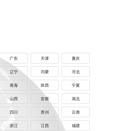
广东
天津
重庆
辽宁
内蒙
河北
青海
陕西
宁夏
山西
安徽
湖北
四川
贵州
云南
浙江
江西
福建