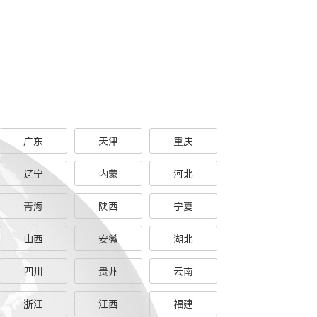
广东
天津
重庆
辽宁
内蒙
河北
青海
陕西
宁夏
山西
安徽
湖北
四川
贵州
云南
浙江
江西
福建