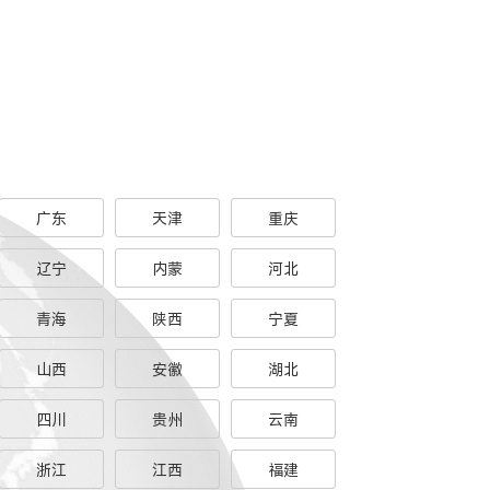
广东
天津
重庆
辽宁
内蒙
河北
青海
陕西
宁夏
山西
安徽
湖北
四川
贵州
云南
浙江
江西
福建